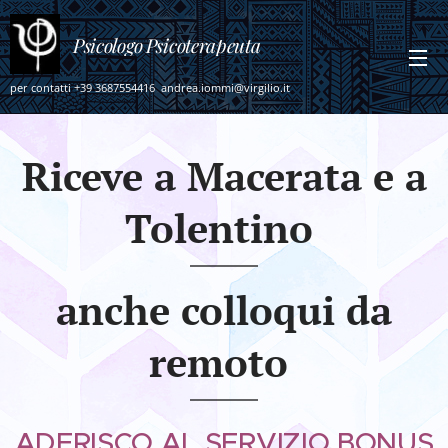
Psicologo
Psicoterapeuta
per contatti +39 3687554416 andrea.iommi@virgilio.it
Riceve a Macerata e a
Tolentino
anche colloqui da
remoto
ADERISCO AL SERVIZIO BONUS