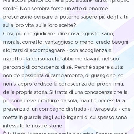
simile? Non sembra forse un atto di enorme
presunzione pensare di poterne sapere più degli altri
sulla loro vita, sulle loro scelte?
Così, più che giudicare, dire cosa è giusto, sano,
morale, corretto, vantaggioso o meno, credo bisogni
sforzarsi di accompagnare - con accoglienza e
rispetto - la persona che abbiamo davanti nel suo
percorso di conoscenza di sé. Perché sapere aiuta:
non c'è possibilità di cambiamento, di guarigione, se
non si approfondisce la conoscenza dei propri limiti,
della propria storia. Si tratta di una conoscenza che la
persona deve produrre da sola, ma che necessita la
presenza di un compagno di strada - il terapeuta - che
metta in guardia dagli auto inganni di cui spesso sono
intessute le nostre storie.
È tuttavia il sapere non basta a guarire. Sapere non è